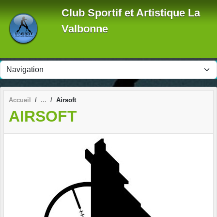
Panneau de gestion des cookies
Club Sportif et Artistique La
Valbonne
Accueil
Airsoft
AIRSOFT