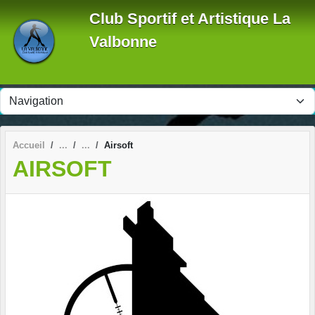
Panneau de gestion des cookies
Club Sportif et Artistique La
Valbonne
Accueil
Airsoft
AIRSOFT