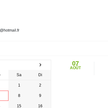
@hotmail.fr
07
AOÛT
e
Sa
Di
1
2
8
9
4
15
16