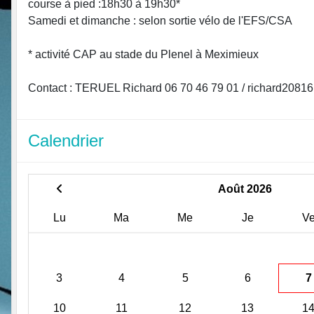
course à pied :18h30 à 19h30*
Samedi et dimanche : selon sortie vélo de l'EFS/CSA
* activité CAP au stade du Plenel à Meximieux
Contact : TERUEL Richard 06 70 46 79 01 / richard20816
Calendrier
Août 2026
Lu
Ma
Me
Je
V
3
4
5
6
7
10
11
12
13
1