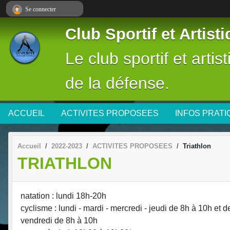
Panneau de gestion des cookies
Se connecter
Club Sportif et Artis
Le club sportif et arti
de la défense.
ACCUEIL
ACTIVITES PROPOSEES
INFOS PRAT
Accueil
2022-2023
ACTIVITES PROPOSEES
Triathlon
TRIATHLON
natation : lundi 18h-20h
cyclisme : lundi - mardi - mercredi - jeudi de 8h à 10h et
vendredi de 8h à 10h