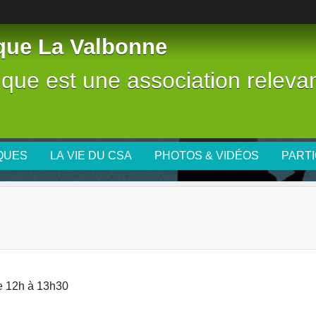
tique La Valbonne
stique est une association releva
IQUES
LA VIE DU CSA
PHOTOS & VIDÉOS
PARTI
 de 12h à 13h30