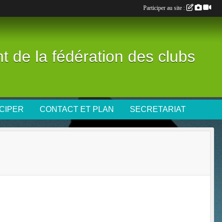
Participer au site :
nt de la fédération des clubs
CIPER
CONTACT ET PLAN
SECRETARIAT