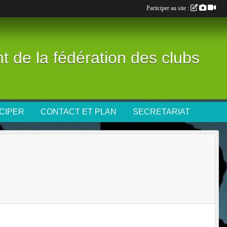
Participer au site :
nt de la fédération des clubs
CIPER
CONTACT ET PLAN
SECRETARIAT