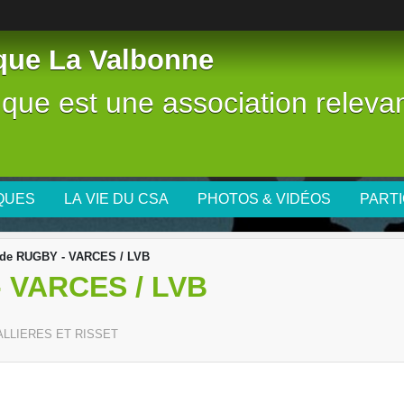
tique La Valbonne
stique est une association releva
IQUES
LA VIE DU CSA
PHOTOS & VIDÉOS
PARTI
 de RUGBY - VARCES / LVB
 VARCES / LVB
ALLIERES ET RISSET