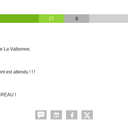
27
6
de La Valbonne.
nt est attendu ! ! !
AUREAU !