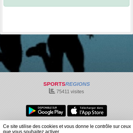
SPORTS
REGIONS
75411
visites
Charte cookies
Gestion des cookies
Ce site utilise des cookies et vous donne le contrôle sur ceux
Informations légales
Signaler un contenu inapproprié
que vous souhaitez activer