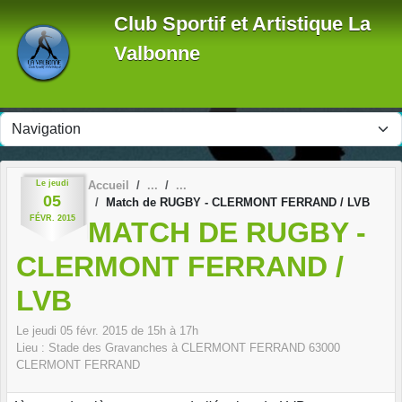
Panneau de gestion des cookies
Club Sportif et Artistique La
Valbonne
Le
jeudi
Accueil
05
Match de RUGBY - CLERMONT FERRAND / LVB
FÉVR.
2015
MATCH DE RUGBY -
CLERMONT FERRAND /
LVB
Le
jeudi
05
févr.
2015
de 15h à 17h
Lieu :
Stade des Gravanches à CLERMONT FERRAND
63000
CLERMONT FERRAND