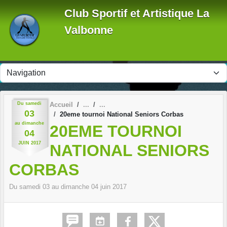
Panneau de gestion des cookies
Club Sportif et Artistique La
Valbonne
Du
samedi
Accueil
03
20eme tournoi National Seniors Corbas
au
dimanche
20EME TOURNOI
04
JUIN
2017
NATIONAL SENIORS
CORBAS
Du
samedi
03
au
dimanche
04
juin
2017