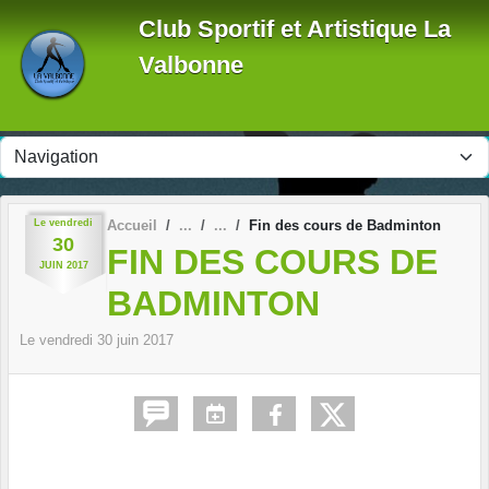
Panneau de gestion des cookies
Club Sportif et Artistique La
Valbonne
Le
vendredi
Accueil
Fin des cours de Badminton
30
FIN DES COURS DE
JUIN
2017
BADMINTON
Le
vendredi
30
juin
2017