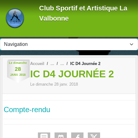
Panneau de gestion des cookies
Club Sportif et Artistique La
Valbonne
Le
dimanche
Accueil
IC D4 Journée 2
28
IC D4 JOURNÉE 2
JANV.
2018
Le
dimanche
28
janv.
2018
Compte-rendu