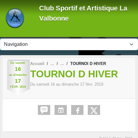
Panneau de gestion des cookies
Club Sportif et Artistique La
Valbonne
Du
samedi
Accueil
TOURNOI D HIVER
16
TOURNOI D HIVER
au
dimanche
17
Du
samedi
16
au
dimanche
17
févr.
2019
FÉVR.
2019