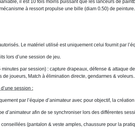
aniable, il est 10 fois moins puissant que les lanceurs de paintb
mécanisme à ressort propulse une bille (diam 0.50) de peinture.
utorisés. Le matériel utilisé est uniquement celui fournit par l’
its lors d’une session de jeu.
15 minutes par session) : capture drapeaux, défense & attaque de
ons de joueurs, Match à élimination directe, gendarmes & voleur
 d’une session :
iquement par l’équipe d’animateur avec pour objectif, la créatio
ipe d’animateur afin de se synchroniser lors des différentes sess
t conseillées (pantalon & veste amples, chaussure pour la prati