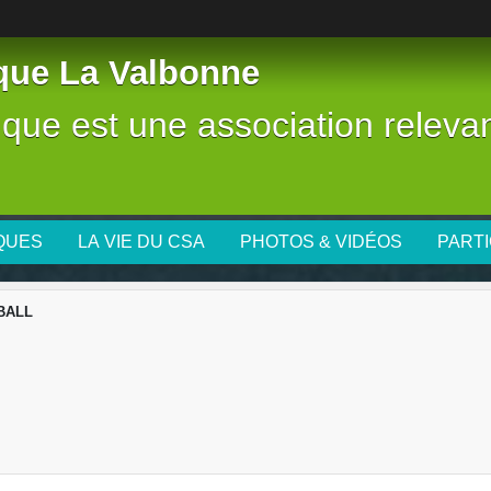
tique La Valbonne
stique est une association releva
IQUES
LA VIE DU CSA
PHOTOS & VIDÉOS
PARTI
BALL