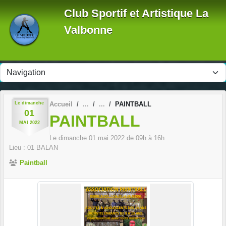
Panneau de gestion des cookies
Club Sportif et Artistique La
Valbonne
Le
dimanche
Accueil
PAINTBALL
01
PAINTBALL
MAI
2022
Le
dimanche
01
mai
2022
de 09h à 16h
Lieu :
01
BALAN
Paintball