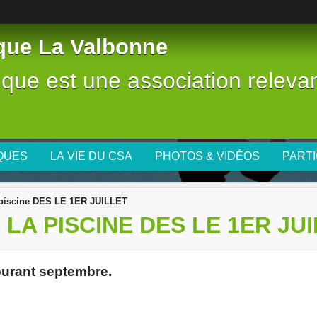
tique La Valbonne
stique est une association releva
IQUES
LA VIE DU CSA
PHOTOS & VIDÉOS
PARTI
iscine DES LE 1ER JUILLET
LA PISCINE DES LE 1ER JU
courant septembre.