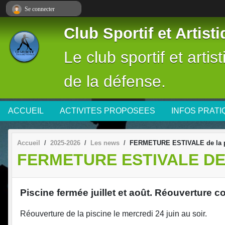
Panneau de gestion des cookies
Se connecter
Club Sportif et Artis
Le club sportif et arti
de la défense.
ACCUEIL
ACTIVITES PROPOSEES
INFOS PRAT
Accueil
2025-2026
Les news
FERMETURE ESTIVALE de la p
FERMETURE ESTIVALE DE 
Piscine fermée juillet et août. Réouverture 
Réouverture de la piscine le mercredi 24 juin au soir.