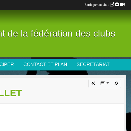
Participer au site :
nt de la fédération des clubs
CIPER
CONTACT ET PLAN
SECRETARIAT
ILLET