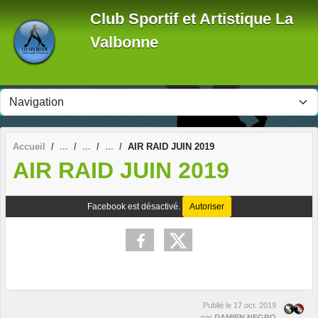
Panneau de gestion des cookies
Club Sportif et Artistique La
Valbonne
Accueil
AIR RAID JUIN 2019
AIR RAID JUIN 2019
Facebook est désactivé.
Autoriser
Publié le
17 oct. 2019
par
DAMIEN NEGRO