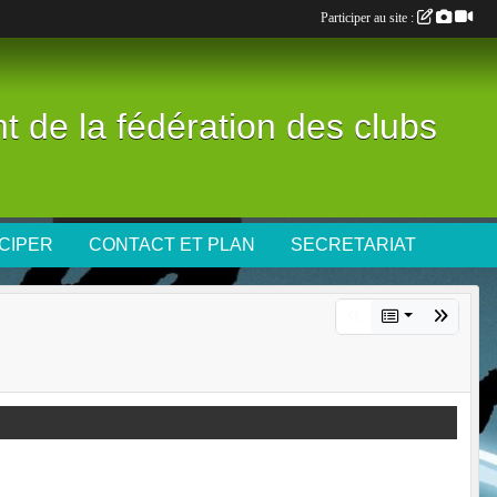
Participer au site :
nt de la fédération des clubs
CIPER
CONTACT ET PLAN
SECRETARIAT