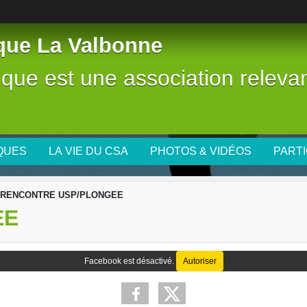
tique La Valbonne
stique est une association releva
IQUES
LA VIE DU CSA
PHOTOS & VIDÉOS
PARTI
RENCONTRE USP/PLONGEE
EE
Facebook est désactivé.
Autoriser